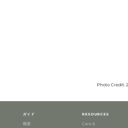
Photo Credit:
ガイド
RESOURCES
概要
Care &