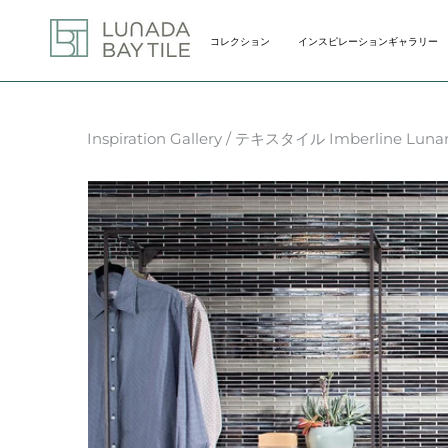
Skip
to
コレクション
インスピレーションギャラリー
content
コレクション
インスピレーションギャラリー
Inspiration Gallery
/ テキスタイル Imberline Lunar 