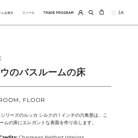
JA
ームを探す
リソース
TRADE PROGRAM
共有
ームを探す
リソース
TRADE PROGRAM
E
ウのバスルームの床
ROOM, FLOOR
 シリーズのルッカ シルクの 1 インチの六角形は、こ
ームの床にエレガントな表面を作り出します。
Credits:
Charmean Neithart Interiors