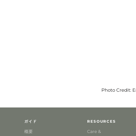
Photo Credit: 
ガイド
RESOURCES
概要
Care &