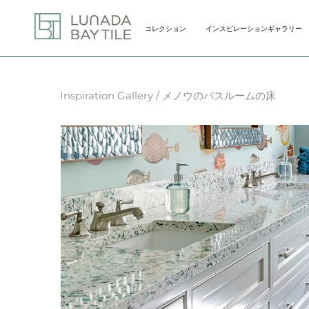
Skip
to
コレクション
インスピレーションギャラリー
content
コレクション
インスピレーションギャラリー
Inspiration Gallery
/ メノウのバスルームの床