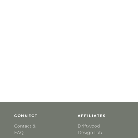
CONNECT
AFFILIATES
Contact &
Driftwood
FAQ
Design Lab