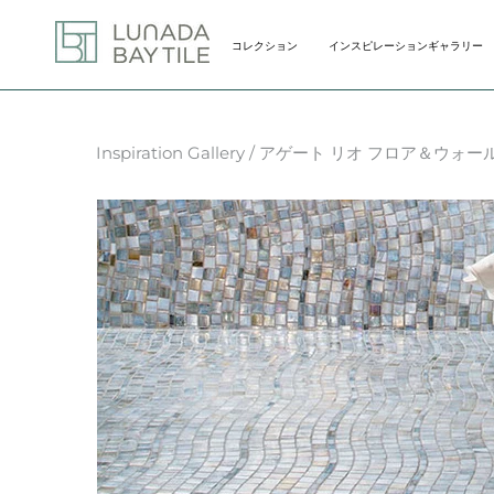
Skip
to
コレクション
インスピレーションギャラリー
content
コレクション
インスピレーションギャラリー
Inspiration Gallery
/ アゲート リオ フロア＆ウォー